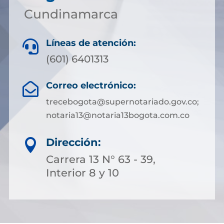
Cundinamarca
Líneas de atención:

(601) 6401313
Correo electrónico:

trecebogota@supernotariado.gov.co;
notaria13@notaria13bogota.com.co
Dirección:

Carrera 13 N° 63 - 39,
Interior 8 y 10