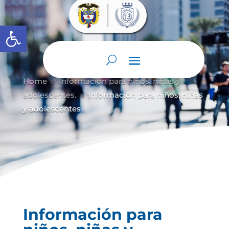
Abrir barra de herramientas
Home
Información para niños, niñas y
9
adolescentes.
Información para niños, niñas
9
y adolescentes
Información para