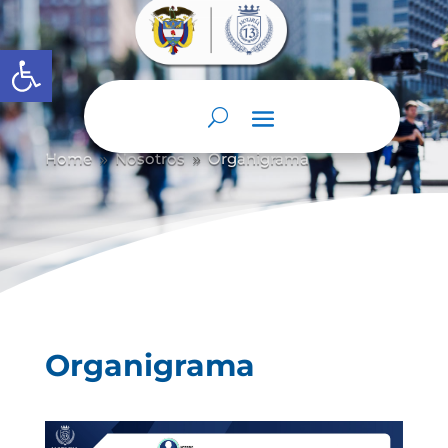
Abrir barra de herramientas
Home
Nosotros
Organigrama
9
9
Organigrama