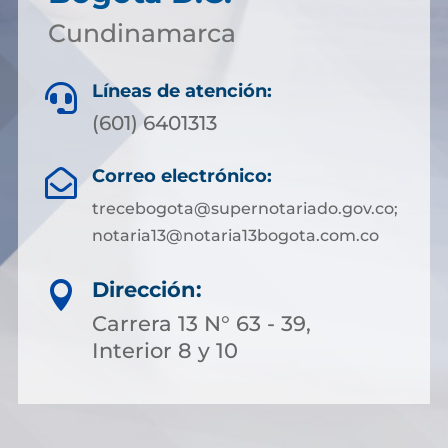
Cundinamarca
Líneas de atención:

(601) 6401313
Correo electrónico:

trecebogota@supernotariado.gov.co;
notaria13@notaria13bogota.com.co
Dirección:

Carrera 13 N° 63 - 39,
Interior 8 y 10