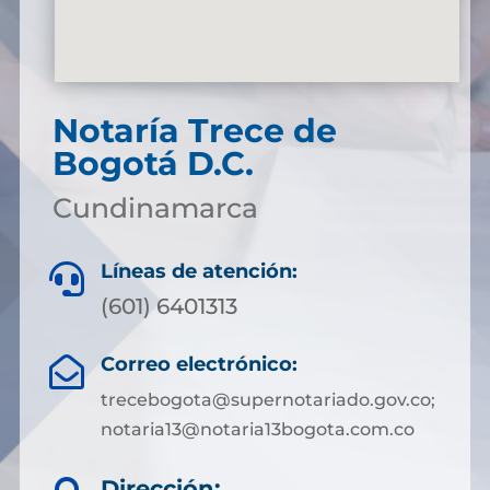
Notaría Trece de
Bogotá D.C.
Cundinamarca
Líneas de atención:

(601) 6401313
Correo electrónico:

trecebogota@supernotariado.gov.co;
notaria13@notaria13bogota.com.co
Dirección: