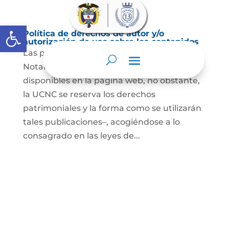
Abrir barra de herramientas
Política de derechos de autor y/o
autorización de uso sobre los contenidos
Las publicaciones de la UCNC y de los
Notarios son de acceso abierto y están
disponibles en la página web, no obstante,
la UCNC se reserva los derechos
patrimoniales y la forma como se utilizarán
tales publicaciones–, acogiéndose a lo
consagrado en las leyes de...