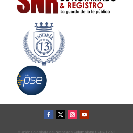
©Unión Colegiada del Notariado Colombiano UCNC | 2022