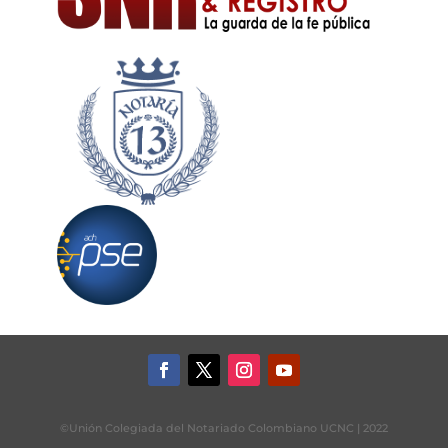
©Unión Colegiada del Notariado Colombiano UCNC | 2022