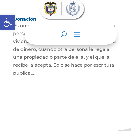
Abrir barra de herramientas
Donación
Es uno de los contratos cuyo fin es que una
persona se convierta en dueña de una
vivienda, lote, finca, mueble o de una suma
de dinero, cuando otra persona le regala
una propiedad o parte de ella, y el que la
recibe la acepta. Sólo se hace por escritura
pública,...