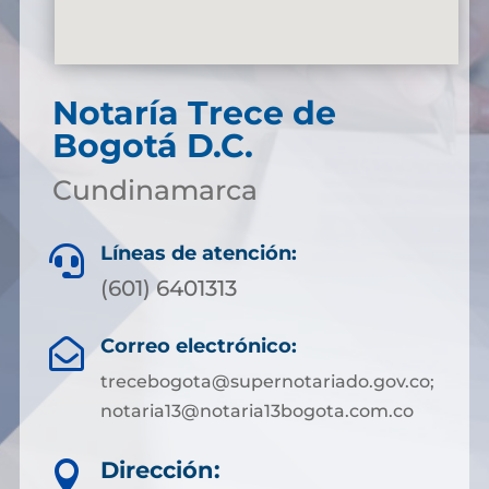
Notaría Trece de
Bogotá D.C.
Cundinamarca
Líneas de atención:

(601) 6401313
Correo electrónico:

trecebogota@supernotariado.gov.co;
notaria13@notaria13bogota.com.co
Dirección:
