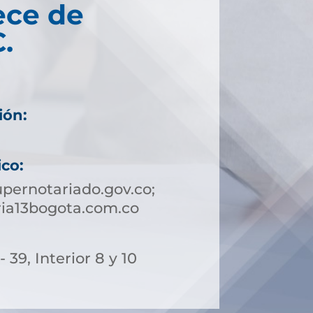
ece de
.
ión:
ico:
pernotariado.gov.co;
ria13bogota.com.co
- 39, Interior 8 y 10