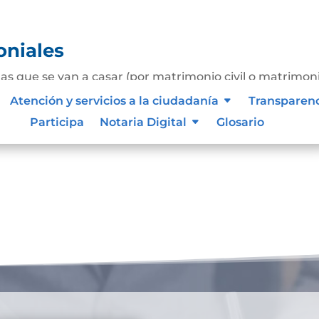
oniales
as que se van a casar (por matrimonio civil o matrimon
o podrán tener, para incluirlos o no en la futura sociedad
Atención y servicios a la ciudadanía
Transparen
matrimonio. Las capitulaciones se deben...
Participa
Notaria Digital
Glosario