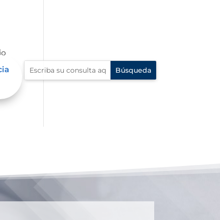
io
cia