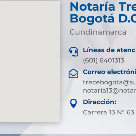
Notaría Tr
Bogotá D.C
Cundinamarca
Líneas de atenc

(601) 6401313
Correo electrón

trecebogota@su
notaria13@nota
Dirección:

Carrera 13 N° 63 