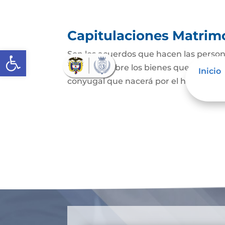
Capitulaciones Matrim
Abrir barra de herramientas
Son los acuerdos que hacen las person
religioso) sobre los bienes que tienen 
Inicio
conyugal que nacerá por el hecho del 