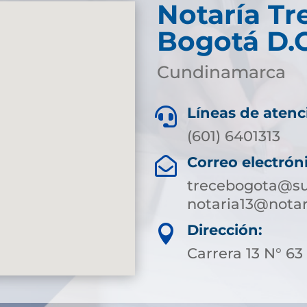
Notaría Tr
Bogotá D.C
Cundinamarca
Líneas de atenc

(601) 6401313
Correo electrón

trecebogota@su
notaria13@nota
Dirección:

Carrera 13 N° 63 