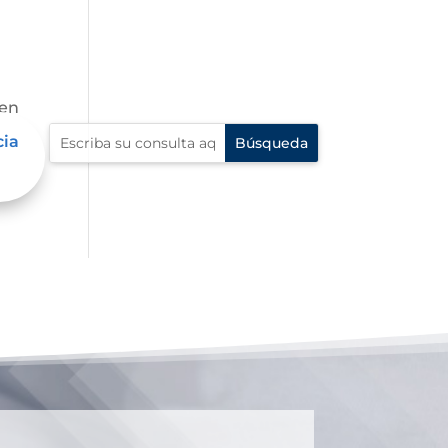
 en
cia