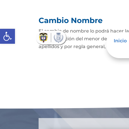
Cambio Nombre
Abrir barra de herramientas
El cambio de nombre lo podrá hacer l
representación del menor de edad, par
Inicio
apellidos y por regla general, solo pued