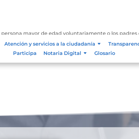
a persona mayor de edad voluntariamente o los padres
a suprimir, adicionar o modificar sus nombres o sus
Atención y servicios a la ciudadanía
Transparen
e hacerse una vez en la vida por escritura...
Participa
Notaria Digital
Glosario