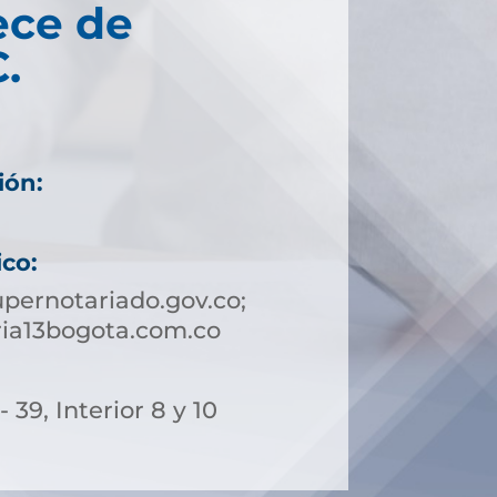
ece de
.
ión:
ico:
pernotariado.gov.co;
ria13bogota.com.co
- 39, Interior 8 y 10