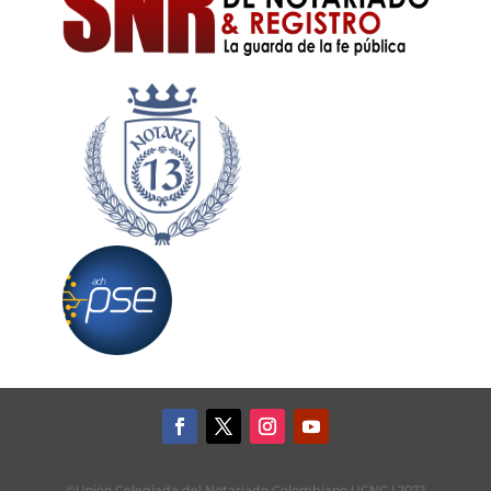
©Unión Colegiada del Notariado Colombiano UCNC | 2022