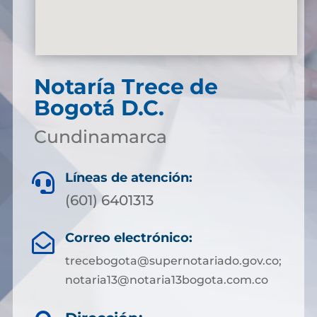
Notaría Trece de
Bogotá D.C.
Cundinamarca
Líneas de atención:

(601) 6401313
Correo electrónico:

trecebogota@supernotariado.gov.co;
notaria13@notaria13bogota.com.co