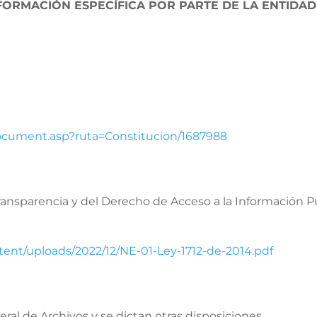
FORMACIÓN ESPECÍFICA POR PARTE DE LA ENTIDAD
Document.asp?ruta=Constitucion/1687988
Transparencia y del Derecho de Acceso a la Información Pú
tent/uploads/2022/12/NE-01-Ley-1712-de-2014.pdf
eral de Archivos y se dictan otras disposiciones.