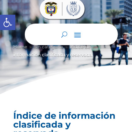
Abrir barra de herramientas
Home
Sin categoría
Índice de
9
9
información clasificada y reservada.
Índice de información
clasificada y