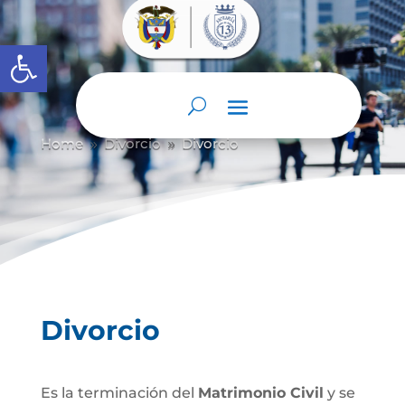
Abrir barra de herramientas
Home
Divorcio
Divorcio
9
9
Divorcio
Es la terminación del
Matrimonio Civil
y se