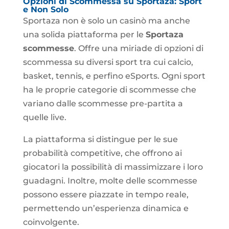
Opzioni di Scommessa su Sportaza: Sport
e Non Solo
Sportaza non è solo un casinò ma anche
una solida piattaforma per le
Sportaza
scommesse
. Offre una miriade di opzioni di
scommessa su diversi sport tra cui calcio,
basket, tennis, e perfino eSports. Ogni sport
ha le proprie categorie di scommesse che
variano dalle scommesse pre-partita a
quelle live.
La piattaforma si distingue per le sue
probabilità competitive, che offrono ai
giocatori la possibilità di massimizzare i loro
guadagni. Inoltre, molte delle scommesse
possono essere piazzate in tempo reale,
permettendo un’esperienza dinamica e
coinvolgente.