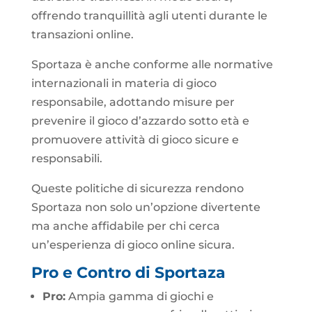
offrendo tranquillità agli utenti durante le
transazioni online.
Sportaza è anche conforme alle normative
internazionali in materia di gioco
responsabile, adottando misure per
prevenire il gioco d’azzardo sotto età e
promuovere attività di gioco sicure e
responsabili.
Queste politiche di sicurezza rendono
Sportaza non solo un’opzione divertente
ma anche affidabile per chi cerca
un’esperienza di gioco online sicura.
Pro e Contro di Sportaza
Pro:
Ampia gamma di giochi e