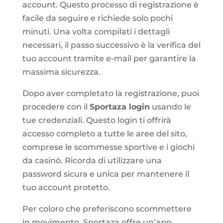
account. Questo processo di registrazione è
facile da seguire e richiede solo pochi
minuti. Una volta compilati i dettagli
necessari, il passo successivo è la verifica del
tuo account tramite e-mail per garantire la
massima sicurezza.
Dopo aver completato la registrazione, puoi
procedere con il
Sportaza login
usando le
tue credenziali. Questo login ti offrirà
accesso completo a tutte le aree del sito,
comprese le scommesse sportive e i giochi
da casinò. Ricorda di utilizzare una
password sicura e unica per mantenere il
tuo account protetto.
Per coloro che preferiscono scommettere
in movimento, Sportaza offre un’app