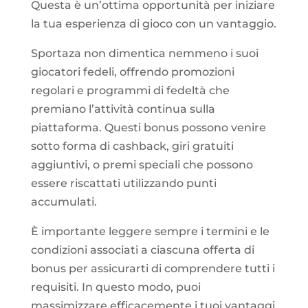
Questa è un’ottima opportunità per iniziare
la tua esperienza di gioco con un vantaggio.
Sportaza non dimentica nemmeno i suoi
giocatori fedeli, offrendo promozioni
regolari e programmi di fedeltà che
premiano l’attività continua sulla
piattaforma. Questi bonus possono venire
sotto forma di cashback, giri gratuiti
aggiuntivi, o premi speciali che possono
essere riscattati utilizzando punti
accumulati.
È importante leggere sempre i termini e le
condizioni associati a ciascuna offerta di
bonus per assicurarti di comprendere tutti i
requisiti. In questo modo, puoi
massimizzare efficacemente i tuoi vantaggi