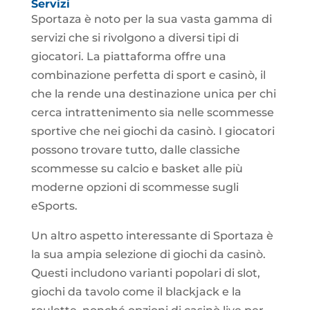
Servizi
Sportaza è noto per la sua vasta gamma di
servizi che si rivolgono a diversi tipi di
giocatori. La piattaforma offre una
combinazione perfetta di sport e casinò, il
che la rende una destinazione unica per chi
cerca intrattenimento sia nelle scommesse
sportive che nei giochi da casinò. I giocatori
possono trovare tutto, dalle classiche
scommesse su calcio e basket alle più
moderne opzioni di scommesse sugli
eSports.
Un altro aspetto interessante di Sportaza è
la sua ampia selezione di giochi da casinò.
Questi includono varianti popolari di slot,
giochi da tavolo come il blackjack e la