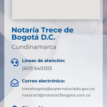
Notaría Trece de
Bogotá D.C.
Cundinamarca
Líneas de atención:

(601) 6401313
Correo electrónico:

trecebogota@supernotariado.gov.co;
notaria13@notaria13bogota.com.co