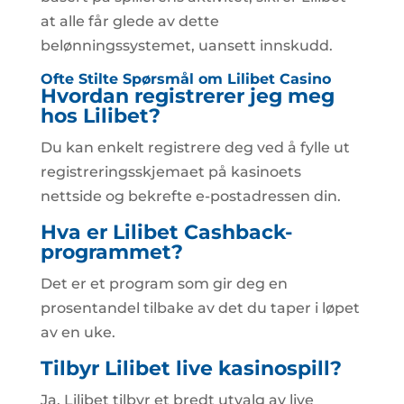
at alle får glede av dette
belønningssystemet, uansett innskudd.
Ofte Stilte Spørsmål om Lilibet Casino
Hvordan registrerer jeg meg
hos Lilibet?
Du kan enkelt registrere deg ved å fylle ut
registreringsskjemaet på kasinoets
nettside og bekrefte e-postadressen din.
Hva er Lilibet Cashback-
programmet?
Det er et program som gir deg en
prosentandel tilbake av det du taper i løpet
av en uke.
Tilbyr Lilibet live kasinospill?
Ja, Lilibet tilbyr et bredt utvalg av live