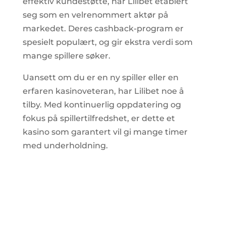
effektiv kundestøtte, har Lilibet etablert
seg som en velrenommert aktør på
markedet. Deres cashback-program er
spesielt populært, og gir ekstra verdi som
mange spillere søker.
Uansett om du er en ny spiller eller en
erfaren kasinoveteran, har Lilibet noe å
tilby. Med kontinuerlig oppdatering og
fokus på spillertilfredshet, er dette et
kasino som garantert vil gi mange timer
med underholdning.