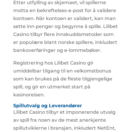
Etter utfylling av skjemaet, vil spillerne
motta en bekreftelses-e-post for å validere
kontoen. Når kontoen er validert, kan man
sette inn penger og begynne å spille. Lilibet
Casino tilbyr flere innskuddsmetoder som
er populære blant norske spillere, inkludert
bankoverføringer og e-lommebøker.
Registrering hos Lilibet Casino gir
umiddelbar tilgang til en velkomstbonus
som kan brukes på de fleste tilgjengelige
spill, og gir en utmerket start på
kasinoreisen.
Spillutvalg og Leverandører
Lilibet Casino tilbyr et imponerende utvalg
av spill fra noen av de mest anerkjente
spillutviklerne i bransjen, inkludert NetEnt,